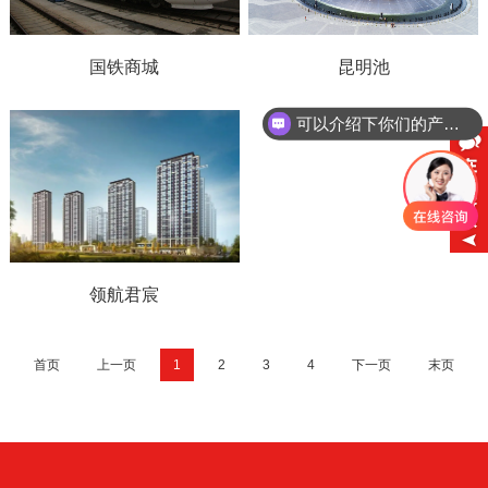
国铁商城
昆明池
可以介绍下你们的产品么
领航君宸
首页
上一页
1
2
3
4
下一页
末页