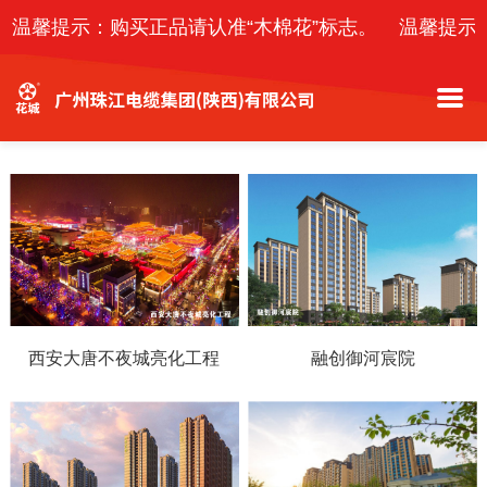
温馨提示：购买正品请认准“木棉花”标志。
温馨提示
西安大唐不夜城亮化工程
融创御河宸院