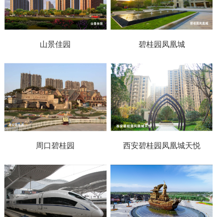
山景佳园
碧桂园凤凰城
周口碧桂园
西安碧桂园凤凰城天悦