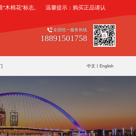
木棉花”标志。
温馨提示：购买正品请认准“木棉花”标志
全国统一服务热线
18891501758
们
中文
丨
English